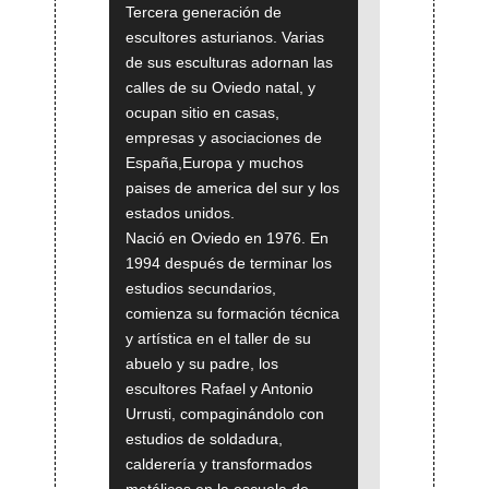
Tercera generación de
escultores asturianos. Varias
de sus esculturas adornan las
calles de su Oviedo natal, y
ocupan sitio en casas,
empresas y asociaciones de
España,Europa y muchos
paises de america del sur y los
estados unidos.
Nació en Oviedo en 1976. En
1994 después de terminar los
estudios secundarios,
comienza su formación técnica
y artística en el taller de su
abuelo y su padre, los
escultores Rafael y Antonio
Urrusti, compaginándolo con
estudios de soldadura,
calderería y transformados
metálicos en la escuela de