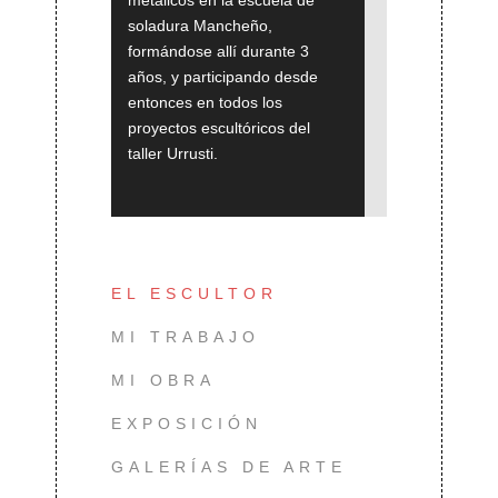
soladura Mancheño,
formándose allí durante 3
años, y participando desde
entonces en todos los
proyectos escultóricos del
taller Urrusti.
EL ESCULTOR
MI TRABAJO
MI OBRA
EXPOSICIÓN
GALERÍAS DE ARTE